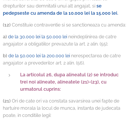
drepturilor sau demnitatii unui alt angajat, si
se
pedepseste cu amenda de la 10.000 lei la 15.000 lei.
(12)
Constituie contraventie si se sanctioneaza cu amenda:
a)
de la 30.000 lei la 50.000 lei
neindeplinirea de catre
angajator a obligatiilor prevazute la art. 2 alin. (55);
b)
de la 50.000 lei la 200.000 lei
nerespectarea de catre
angajator a prevederilor art. 2 alin. (56).
La articolul 26, dupa alineatul (2) se introduc
trei noi alineate, alineatele (21)-(23), cu
urmatorul cuprins:
(21)
Ori de cate ori va constata savarsirea unei fapte de
hartuire morala la locul de munca, instanta de judecata
poate, in conditiile legii: