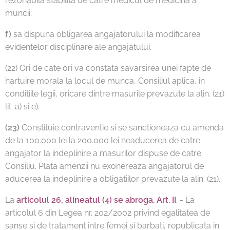
rezonabila stabilita de catre medicul de medicina a
muncii;
f)
sa dispuna obligarea angajatorului la modificarea
evidentelor disciplinare ale angajatului.
(22) Ori de cate ori va constata savarsirea unei fapte de
hartuire morala la locul de munca, Consiliul aplica, in
conditiile legii, oricare dintre masurile prevazute la alin. (21)
lit. a) si e).
(23)
Constituie contraventie si se sanctioneaza cu amenda
de la 100.000 lei la 200.000 lei neaducerea de catre
angajator la indeplinire a masurilor dispuse de catre
Consiliu. Plata amenzii nu exonereaza angajatorul de
aducerea la indeplinire a obligatiilor prevazute la alin. (21).
La
articolul 26, alineatul (4) se abroga. Art. II
.
- La
articolul 6 din Legea nr. 202/2002 privind egalitatea de
sanse si de tratament intre femei si barbati, republicata in